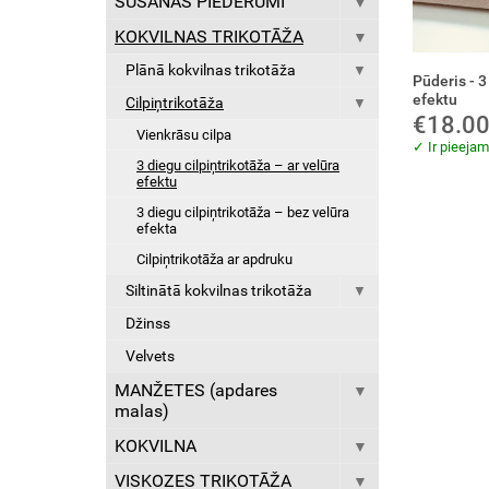
ŠŪŠANAS PIEDERUMI
KOKVILNAS TRIKOTĀŽA
Plānā kokvilnas trikotāža
Pūderis - 3
efektu
Cilpiņtrikotāža
€18.0
Vienkrāsu cilpa
✓ Ir pieeja
3 diegu cilpiņtrikotāža – ar velūra
efektu
3 diegu cilpiņtrikotāža – bez velūra
efekta
Cilpiņtrikotāža ar apdruku
Siltinātā kokvilnas trikotāža
Džinss
Velvets
MANŽETES (apdares
malas)
KOKVILNA
VISKOZES TRIKOTĀŽA