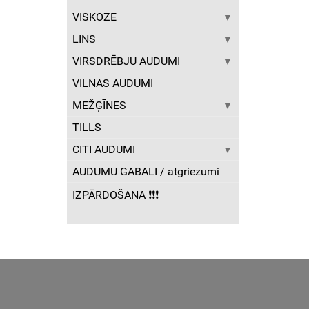
VISKOZE
LINS
VIRSDRĒBJU AUDUMI
VILNAS AUDUMI
MEŽĢĪNES
TILLS
CITI AUDUMI
AUDUMU GABALI / atgriezumi
IZPĀRDOŠANA ❗️❗️❗️