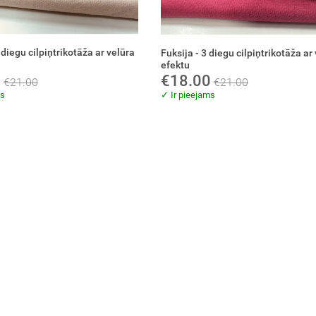
 diegu cilpiņtrikotāža ar velūra
Fuksija - 3 diegu cilpiņtrikotāža ar
efektu
0
€18.00
€21.00
€21.00
ms
✓ Ir pieejams