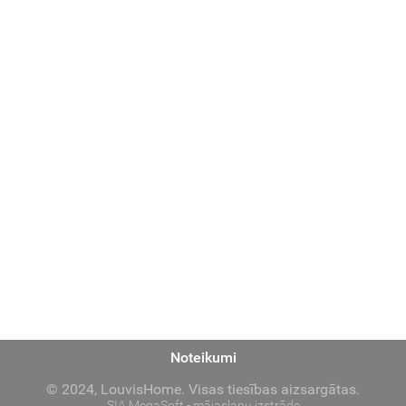
Noteikumi
© 2024, LouvisHome. Visas tiesības aizsargātas.
SIA MegaSoft - mājaslapu izstrāde