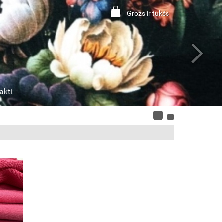
Grozs ir tukšs
akti