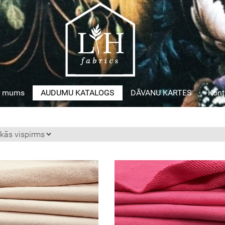
r mums
AUDUMU KATALOGS
DĀVANU KARTES
Kont