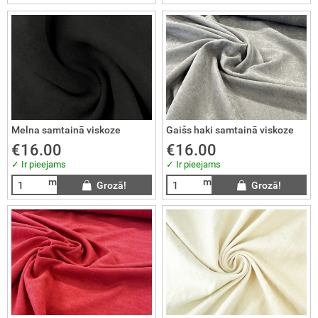
KVILNA
ts un velūrs
KOZES TRIKOTĀŽA
ra
SKOZE
Melna samtainā viskoze
Gaišs haki samtainā viskoze
S
€16.00
€16.00
✓ Ir pieejams
✓ Ir pieejams
RSDRĒBJU AUDUMI
m
m
Grozā!
Grozā!
LNAS AUDUMI
ŽĢĪNES
LS
I AUDUMI