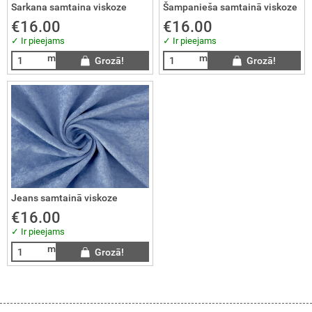
Sarkana samtaina viskoze
Šampanieša samtainā viskoze
€16.00
€16.00
UMU GABALI / atgriezumi
✓ Ir pieejams
✓ Ir pieejams
m
m
Grozā!
Grozā!
ĀRDOŠANA ❗️❗️❗️
Jeans samtainā viskoze
€16.00
✓ Ir pieejams
m
Grozā!