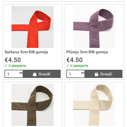
KVILNA
ts un velūrs
KOZES TRIKOTĀŽA
ra
SKOZE
Sarkana 5cm RIB gumija
Plūmju 5cm RIB gumija
S
€4.50
€4.50
✓ Ir pieejams
✓ Ir pieejams
RSDRĒBJU AUDUMI
m
m
Grozā!
Grozā!
LNAS AUDUMI
ŽĢĪNES
LS
I AUDUMI