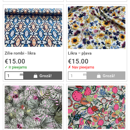
KVILNA
ts un velūrs
KOZES TRIKOTĀŽA
ra
SKOZE
Zilie rombi - likra
Likra – pļava
S
€15.00
€15.00
✓ Ir pieejams
✗ Nav pieejams
RSDRĒBJU AUDUMI
m
m
Grozā!
Grozā!
LNAS AUDUMI
ŽĢĪNES
LS
I AUDUMI