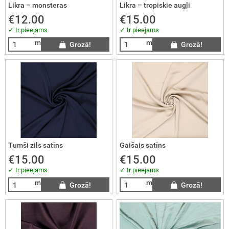
Likra – monsteras
Likra – tropiskie augļi
€12.00
€15.00
UMU GABALI / atgriezumi
✓ Ir pieejams
✓ Ir pieejams
m
m
Grozā!
Grozā!
ĀRDOŠANA ❗️❗️❗️
Tumši zils satīns
Gaišais satīns
€15.00
€15.00
✓ Ir pieejams
✓ Ir pieejams
m
m
Grozā!
Grozā!