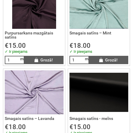
Purpursarkans mazgātais
Smagais satīns – Mint
satīns
€15.00
€18.00
✓ Ir pieejams
✓ Ir pieejams
m
m
Grozā!
Grozā!
Smagais satīns – Lavanda
Smagais satīns - melns
€18.00
€15.00
✓ Ir pieejams
✓ Ir pieejams