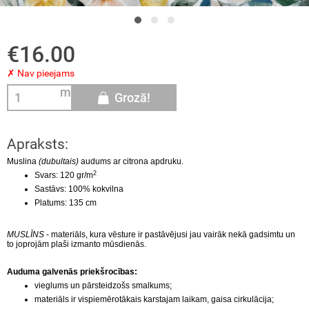
KVILNA
ts un velūrs
€16.00
KOZES TRIKOTĀŽA
ra
✗ Nav pieejams
m
SKOZE
Grozā!
S
Apraksts:
Muslina
(dubultais)
audums ar citrona apdruku.
RSDRĒBJU AUDUMI
2
Svars: 120 gr/m
Sastāvs: 100% kokvilna
LNAS AUDUMI
Platums: 135 cm
ŽĢĪNES
MUSLĪNS
- materiāls, kura vēsture ir pastāvējusi jau vairāk nekā gadsimtu un
to joprojām plaši izmanto mūsdienās.
LS
A
uduma galvenās priekšrocības:
vieglums un pārsteidzošs smalkums;
materiāls ir vispiemērotākais karstajam laikam, gaisa cirkulācija;
I AUDUMI