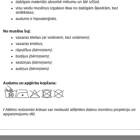
dabīgais materiāls absorbē mitrumu un ātri izžūst;
visu veidu muslīnus izgatavo tikai no dabīgām šķiedrām, bez
sintētiskas;
UMU GABALI / atgriezumi
audums ir hipoalerģisks.
ĀRDOŠANA ❗️❗️❗️
No muslīna šuj:
vasaras kleitas
(ar volāniem, bez volāniem)
;
vasaras kreklus;
rāpulīšus
(bērniņiem)
;
bodijus
(bērniņiem)
;
sedziņas
(bērniņiem)
;
autiņus
(bērniņiem).
Audumu un apģērbu kopšana:
!
Attēlos redzamās krāsas var nedaudz atšķirties datoru monitoru projekciju un
apgaismojumu dēļ.