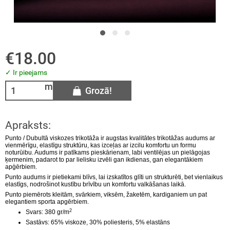
KVILNA
ts un velūrs
KOZES TRIKOTĀŽA
ra
€18.00
SKOZE
✓ Ir pieejams
m
Grozā!
S
RSDRĒBJU AUDUMI
Apraksts:
Punto / Dubultā viskozes trikotāža ir augstas kvalitātes trikotāžas audums ar
vienmērīgu, elastīgu struktūru, kas izceļas ar izcilu komfortu un formu
LNAS AUDUMI
noturūibu. Audums ir patīkams pieskārienam, labi ventilējas un pielāgojas
ķermenim, padarot to par lielisku izvēli gan ikdienas, gan elegantākiem
apģērbiem.
ŽĢĪNES
Punto audums ir pietiekami blīvs, lai izskatītos glīti un strukturēti, bet vienlaikus
elastīgs, nodrošinot kustību brīvību un komfortu valkāšanas laikā.
Punto piemērots kleitām, svārkiem, viksēm, žaketēm, kardiganiem un pat
LS
elegantiem sporta apgērbiem.
2
Svars: 380 gr/m
S
astāvs: 65% viskoze, 30% poliesteris, 5% elastāns
I AUDUMI