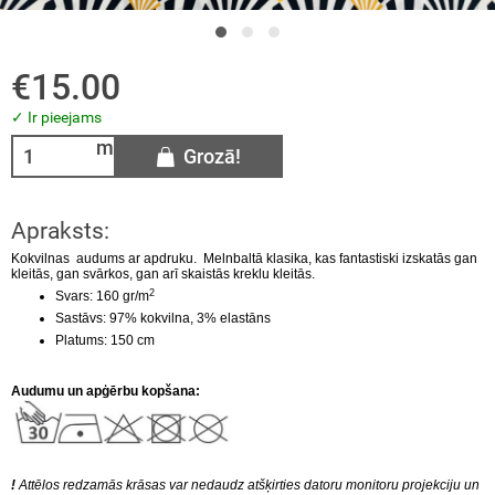
KVILNA
ts un velūrs
€15.00
KOZES TRIKOTĀŽA
ra
✓ Ir pieejams
m
SKOZE
Grozā!
S
Apraksts:
Kokvilnas audums ar apdruku
. Melnbaltā klasika, kas fantastiski izskatās gan
RSDRĒBJU AUDUMI
kleitās, gan svārkos, gan arī skaistās kreklu kleitās.
2
Svars: 160 gr/m
LNAS AUDUMI
S
astāvs: 97% kokvilna, 3% elastāns
Platums: 150 cm
ŽĢĪNES
Audumu un apģērbu kopšana:
LS
!
Attēlos redzamās krāsas var nedaudz atšķirties datoru monitoru projekciju un
I AUDUMI