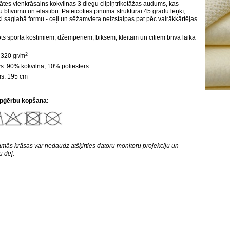
tātes vienkrāsains kokvilnas 3 diegu cilpiņtrikotāžas audums, kas
u blīvumu un elastību. Pateicoties pinuma struktūrai 45 grādu leņķī,
i saglabā formu - ceļi un sēžamvieta neizstaipas pat pēc vairākkārtējas
ots sporta kostīmiem, džemperiem, biksēm, kleitām un citiem brīvā laika
2
 320 gr/m
s: 90% kokvilna, 10% poliesters
s: 195 cm
pģērbu kopšana:
mās krāsas var nedaudz atšķirties datoru monitoru projekciju un
 dēļ.