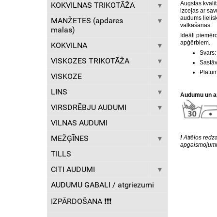
Augstas kvali
KOKVILNAS TRIKOTĀŽA
izceļas ar sav
audums lielisk
MANŽETES (apdares
valkāšanas.
malas)
Ideāli piemēr
apģērbiem.
KOKVILNA
Svars:
VISKOZES TRIKOTĀŽA
S
astāv
Platum
VISKOZE
LINS
Audumu un a
VIRSDRĒBJU AUDUMI
VILNAS AUDUMI
MEŽĢĪNES
!
Attēlos redza
apgaismojumu
TILLS
CITI AUDUMI
AUDUMU GABALI / atgriezumi
IZPĀRDOŠANA ❗️❗️❗️