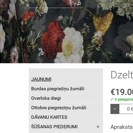
Pa
Dzelt
JAUNUMI
Burdas piegriežņu žurnāli
€19.0
Overloka diegi
✓ Ir pieejam
Ottobre piegrieztņu žurnāli
−
DĀVANU KARTES
Apraksts
ŠŪŠANAS PIEDERUMI