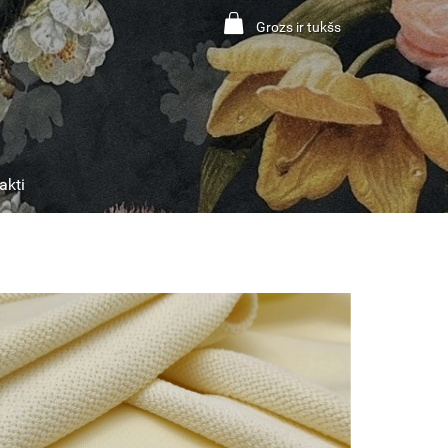
Grozs ir tukšs
akti