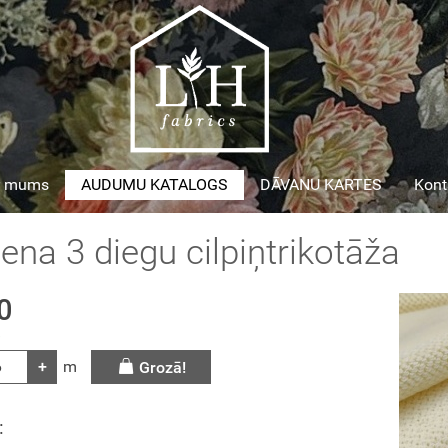
r mums
AUDUMU KATALOGS
DĀVANU KARTES
Kont
ena 3 diegu cilpiņtrikotāža
0
s
+
m
Grozā!
: